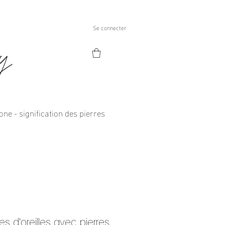
Se connecter
ry
one - signification des pierres
s d'oreilles avec pierres