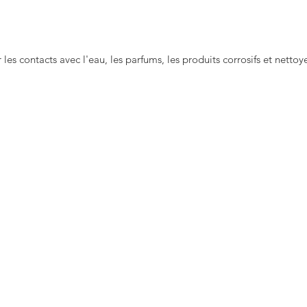
Plus d'i
Instagr
Article 
r les contacts avec l'eau, les parfums, les produits corrosifs et netto