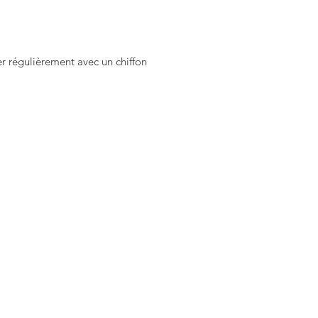
dées d'assortiments sur la page
am @stone_jwlry.
4023
yer régulièrement avec un chiffon