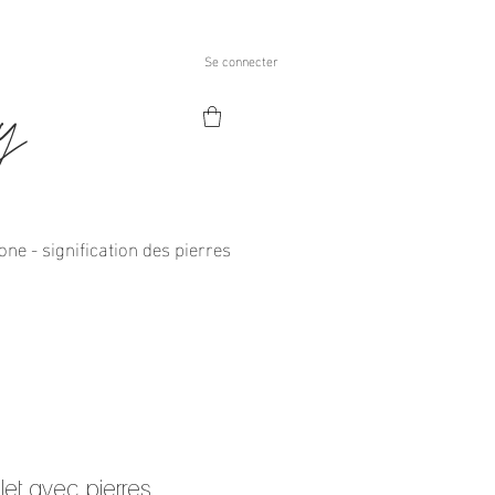
Se connecter
ry
one - signification des pierres
let avec pierres