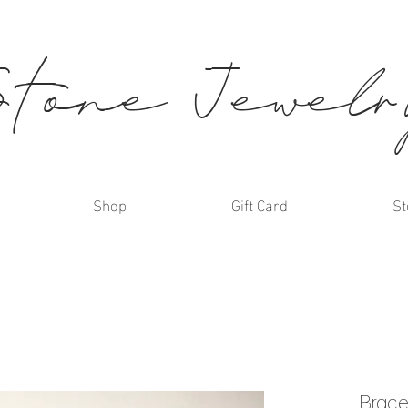
Stone Jewel
Shop
Gift Card
St
Brace