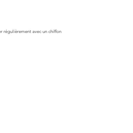
am @stone_jwlry.
yer régulièrement avec un chiffon