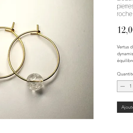
pierre
roche
12,
Vertus d
dynamis
équilibr
Quantit
Boucles 
inoxyda
cm) et p
de roche
Ajout
N'hésite
bracelet
d'autres