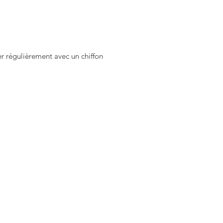
dées d'assortiments sur la page
am @stone_jwlry.
4020
yer régulièrement avec un chiffon