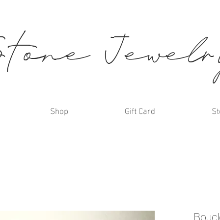
Stone Jewel
Shop
Gift Card
St
Boucl