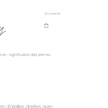
Se connecter
ry
one - signification des pierres
es d'oreilles dorées avec