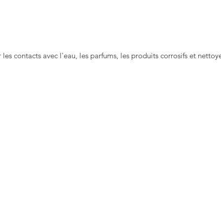
Plus d'i
Instagr
Article 
r les contacts avec l'eau, les parfums, les produits corrosifs et netto