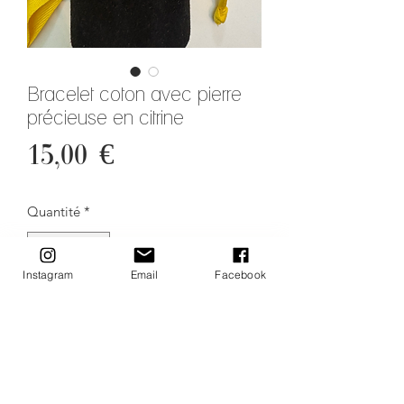
Bracelet coton avec pierre
précieuse en citrine
Prix
15,00 €
Quantité
*
Instagram
Email
Facebook
Ajouter au panier
CITRINE :
Vertus de la citrine : Confiance en soi,